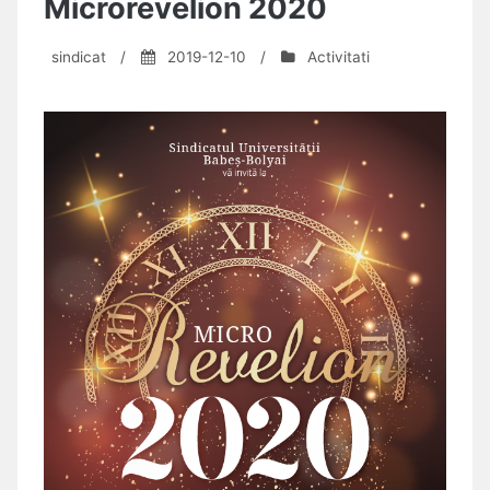
Microrevelion 2020
sindicat
/
2019-12-10
/
Activitati