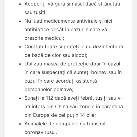
Acoperiți-vă gura și nasul dacă strănutați
sau tușiți;
Nu luați medicamente antivirale și nici
antibiotice decât în cazul în care vă
prescrie medicul;
Curățați toate suprafețele cu dezinfectanți
pe bază de clor sau alcool;
Utilizați masca de protecție doar în cazul
în care suspectați că sunteți bolnav sau în
cazul în care acordați asistență
persoanelor bolnave;
Sunați la 112 dacă aveți febră, tușiți sau v-
ați întors din China sau zonele în carantină
din Europa de cel puțin 14 zile;
Animalele de companie nu transmit
coronavirusul.