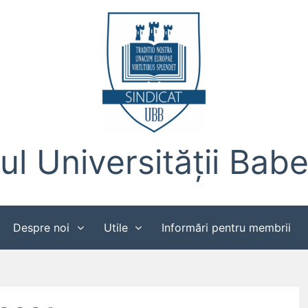
ul Universității Bab
Despre noi
Utile
Informări pentru membrii