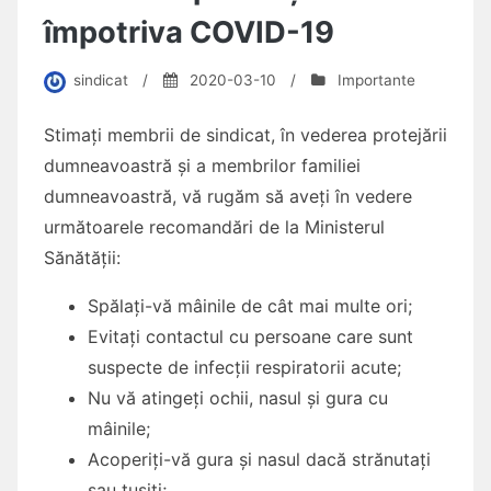
împotriva COVID-19
sindicat
/
2020-03-10
/
Importante
Stimați membrii de sindicat, în vederea protejării
dumneavoastră și a membrilor familiei
dumneavoastră, vă rugăm să aveți în vedere
următoarele recomandări de la Ministerul
Sănătății:
Spălați-vă mâinile de cât mai multe ori;
Evitați contactul cu persoane care sunt
suspecte de infecții respiratorii acute;
Nu vă atingeți ochii, nasul și gura cu
mâinile;
Acoperiți-vă gura și nasul dacă strănutați
sau tușiți;