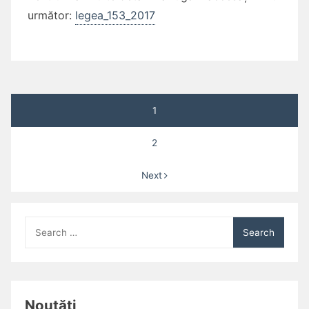
următor:
legea_153_2017
Posts
1
pagination
2
Next
Search
for:
Noutăți