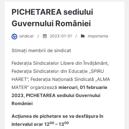
PICHETAREA sediului
Guvernului României
sindicat
/
2023-01-31
/
Importante
Stimați membrii de sindicat
Federația Sindicatelor Libere din Învățământ,
Federaţia Sindicatelor din Educație „SPIRU
HARET”, Federația Națională Sindicală „ALMA
MATER” organizează
miercuri, 01 februarie
2023, PICHETAREA sediului Guvernului
României
Acţiunea de pichetare se va desfăşura în
00
00
intervalul orar 12
– 13