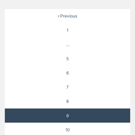
Posts
Previous
pagination
1
…
5
6
7
8
9
10