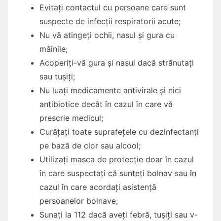
Evitați contactul cu persoane care sunt
suspecte de infecții respiratorii acute;
Nu vă atingeți ochii, nasul și gura cu
mâinile;
Acoperiți-vă gura și nasul dacă strănutați
sau tușiți;
Nu luați medicamente antivirale și nici
antibiotice decât în cazul în care vă
prescrie medicul;
Curățați toate suprafețele cu dezinfectanți
pe bază de clor sau alcool;
Utilizați masca de protecție doar în cazul
în care suspectați că sunteți bolnav sau în
cazul în care acordați asistență
persoanelor bolnave;
Sunați la 112 dacă aveți febră, tușiți sau v-