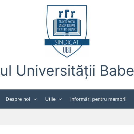
ul Universității Bab
Despre noi
Utile
Informări pentru membrii